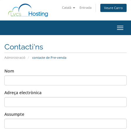
Català
Entrada
Veure Carro
Canvi
Contacti'ns
Administració
contacte de Pre-venda
Nom
Adreça electrònica
Assumpte